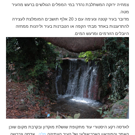
צמחיה ירוקה המשתלבת נהדר במי המפלים הגולשים ברעש מהעיר
מטה.
מדובר בעיר קטנה ונעימה עם כ 20 אלף תושבים המומלצת לעצירה
להתרעננות באחד מבתי הקפה או הטברנות בעיר וליהנות ממחזה
היובלים הזורמים ומרעש המים.
לאדסה רקע היסטורי עוד מתקופת שושלת מוקדון ובקרבת מקום שוכן
האתר והמוזיאון הארכיאולוגי של העיר העתיקה
פלה
. אדסה ונכבשה