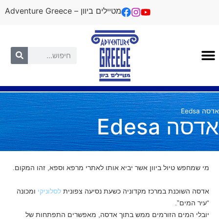
מטיילים ביוון – Adventure Greece
מידע שימושי
יעדים מומלצים
איך מטיילים?
פעילויות ואטרקציות
אדסה Eedsa
אדסה Edesa
מי שמחפש טיול ביוון אשר יביא אותו לאתרי מרפא וספא,
זהו המקום.
אדסה השוכנת במרכז מקדוניה כשעת נסיעה צפונית
לסלוניקי
ומכונה
“עיר המים”.
יובלי המים הזורמים ממש בתוך אדסה, מאפשרים התפתחות של