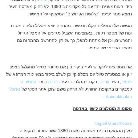
בידי העותמאנים יחד עם כל מקדוניה ב 1390. לא רחוק מאדסה העיר
נמצא מנזר יפיפה “שלושת הקדושים” המשקיף על המישור.
הגישה אל המפלים הקלה ונגישה. מהחניה יוצא מסלול הליכה מסודר
ונוח של מספר דקות . באמצעות השביל מגיעים אל המפל הגדול
והמרשים, וכן אל מתחת למפל, כך שניתן להתרשם מהמחזה גם
מהצד הפנימי של המפל.
אנו ממליצים להקדיש לעיר ביקור בין אם מדובר בטיול מתגלגל בצפון
יוון או במסגרת טיול יום מסלוניקי וכן לשלב ביקור במעיינות המרפא של
פוזאר
, בעיר
ווריה
, בקברי המלכים בעיר
וורגינה
ובעיר
קסטוריה
.
למבקרים בתקופת החורף, לא הרחק משם שוכן אתר הסקי של
Voras
.
– Kaimaktsalan
מקומות מומלצים לישון באדסה
Hagiati Guesthouse
מלון הממוקם בבית משפחה משנת 1880 אשר שוחזר בהקפדה
ובהתאם לבניה המסורתית וממוקם במרחק של כ 50 מטרים ממפלי