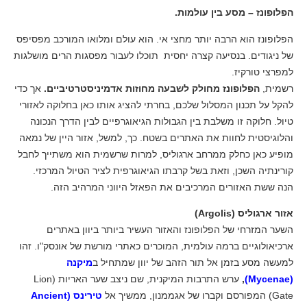
הפלופונז – מסע בין עולמות.
הפלופונז הוא הרבה יותר מחצי אי. הוא עולם ומלואו המורכב מפסיפס
של ניגודים. בנסיעה קצרה יחסית תוכלו לעבור מפסגות הרים מושלגות
למפרצי טורקיז.
רשמית,
הפלופונז מחולק לשבעה מחוזות אדמיניסטרטיביים.
אך כדי
להקל על תכנון המסלול שלכם, בחרתי להציג אותו כאן בחלוקה לאזורי
טיול. חלוקה זו משלבת בין הגבולות הגיאוגרפיים לבין הדרך הנכונה
והלוגיסטית לחוות את האתרים בשטח. כך, למשל, אזור היין של נמאה
מופיע כאן כחלק ממרחב ארגוליס, למרות שרשמית הוא משתייך לחבל
קורינתיה השכן, וזאת בשל קרבתו הגיאוגרפית לציר הטיול המרכזי.
הנה ששת האזורים המרכיבים את הפאזל היווני המרהיב הזה.
אזור ארגוליס (Argolis)
השער המזרחי של הפלופונז והאזור העשיר ביותר ביוון באתרים
ארכיאולוגיים ברמה עולמית, המוכרים כאתרי מורשת של אונסק"ו. זהו
למעשה מסע בזמן אל תור הזהב של יוון שמתחיל ב
מיקנה
(Mycenae)
,
ערש התרבות המיקנית, שם ניצב שער האריות (Lion
Gate) המפורסם וקברו של אגממנון, ממשיך אל
טירינס (Ancient