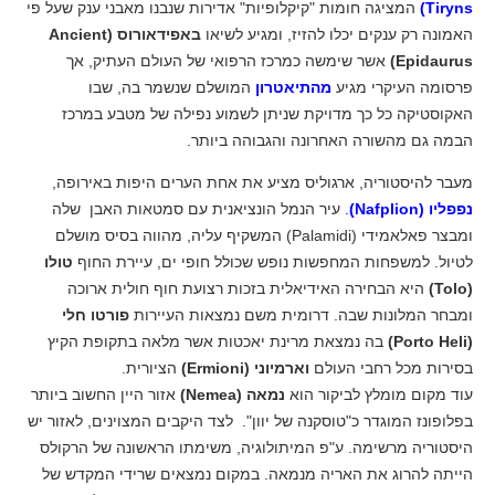
Tiryns)
המציגה חומות "קיקלופיות" אדירות שנבנו מאבני ענק שעל פי
האמונה רק ענקים יכלו להזיז, ומגיע לשיאו
באפידאורוס (Ancient
Epidaurus)
אשר שימשה כמרכז הרפואי של העולם העתיק, אך
פרסומה העיקרי מגיע
מהתיאטרון
המושלם שנשמר בה, שבו
האקוסטיקה כל כך מדויקת שניתן לשמוע נפילה של מטבע במרכז
הבמה גם מהשורה האחרונה והגבוהה ביותר.
מעבר להיסטוריה, ארגוליס מציע את אחת הערים היפות באירופה,
נפפליו (Nafplion)
.
עיר הנמל הונציאנית עם סמטאות האבן שלה
ומבצר פאלאמידי (Palamidi) המשקיף עליה, מהווה בסיס מושלם
לטיול. למשפחות המחפשות נופש שכולל חופי ים, עיירת החוף
טולו
(Tolo)
היא הבחירה האידיאלית בזכות רצועת חוף חולית ארוכה
ומבחר המלונות שבה. דרומית משם נמצאות העיירות
פורטו חלי
(Porto Heli)
בה נמצאת מרינת יאכטות אשר מלאה בתקופת הקיץ
בסירות מכל רחבי העולם
וארמיוני (Ermioni)
הציורית.
עוד מקום מומלץ לביקור הוא
נמאה (Nemea)
אזור היין החשוב ביותר
בפלופונז המוגדר כ"טוסקנה של יוון". לצד היקבים המצוינים, לאזור יש
היסטוריה מרשימה. ע"פ המיתולוגיה, משימתו הראשונה של הרקולס
הייתה להרוג את האריה מנמאה. במקום נמצאים שרידי המקדש של