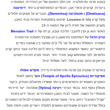
בטבע פראי ומיתולוגיה. זהו הלב הפועם של יוון ההררית, המאופיין
ביערות, קניונים וכפרי אבן. הכפרים המפורסמים ביותר,
דימיצנה
(Dimitsana)
ו-
סטמניצה (Stemnitsa)
,
הבנויים על מצוקים תלולים
מעל קניון
נהר ה-Lousios
. שיטוט בסמטאות הצרות ובתי האבן ,
מעניק תחושה של חזרה ליוון של המאה ה-19.
האזור הוא גן עדן לחובבי הליכה וטבע, וביתו של ה-
Menalon Trail
טרק הדגל
של הפלופונז והראשון ביוון שקיבל הסמכה אירופאית
רשמית. המסלול נפרש על פני 75 ק"מ ומחבר בין שמונה כפרים
היסטוריים, כאשר המקטע הפופולרי ביותר ליום הליכה עובר בתוך קניון
הלוסיוס. למי שמחפש קצב מהיר יותר, הנהר מציע חוויות רפטינג
וקייאקים בתוך טבע בתולי, לצד מסלולי טיול.
בארקדיה שוכנת גם פנינה ארכיאולוגית נדירה.
מקדש אפולו
אפיקוריוס (Temple of Apollo Epicurius)
אשר
נחשב לאחד
המבנים השמורים והמרשימים ביותר ששרדו מהעולם העתיק. ביקור
מומלץ נוסף הוא בכפר הציורי
ויטינה (Vytina)
שמהווה יעד תיירותי
פופולרי כל השנה. מעבר לבתי האבן המסורתיים הכפר ידוע בזכות
"שביל האהבה" רחוב ציורי מאוד שהוא מקום מועדף לטיולים רומנטיים
בגלל שדרת העצים שענפיהם נפגשים למעלה ויוצרים מעין חופה מעל