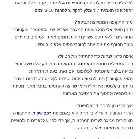
(ארגוליס,נפפליו וקלבריטה) מספיקים 3-4 ימים, אך כדי לחוות את
"הפלופונז האמיתי", מומלץ להקדיש לפחות 8-10 ימים.
מהי התקופה המומלצת לביקור?
הזמן האידיאלי הוא בעונות המעבר. אפריל-יוני וספטמבר-אוקטובר.
החודשים יולי-אוגוסט עשויים להיות חמים מאוד ועמוסים בתיירים,
בעוד החורף מתאים יותר לחובבי נופים אלפיניים וסקי.
איפה כדאי לנחות כדי להתחיל את הטיול?
רוב המטיילים נוחתים
באתונה
, הממוקמת במרחק של כשעה וחצי
נסיעה בלבד מהכניסה לפלופונז. עם זאת, בעונות התיירות
(מאי-אוקטובר) ניתן למצוא טיסות ישירות לקלמטה שבדרום-מערב.
נחיתה בקלמטה אידיאלית למי שרוצה להתמקד בחבל מאני, מסיניה
ואולימפיה ולחסוך את הנסיעה מאתונה.
איך הכי נכון להתנייד בפלופונז?
הדרך הטובה והיעילה ביותר ל היא באמצעות
רכב שכור
. התחבורה
הציבורית מגיעה לערים המרכזיות, אך כדי להגיע לכפרים ם ולחופים,
נדרשת עצמאות מלאה בנהיגה.