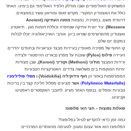
המשחקים האולימפיים ושבו מודלק הלפיד האולימפי גם בימינו. האתר
כולל את האצטדיון המקורי, מקדש זאוס ומוזיאון עשיר בממצאים.
דרומית משם, במסיניה, נמצאת
מסנה העתיקה (Ancient
Messene)
עיר יוונית עתיקה שנחפרה וכוללת חומות מגן , תיאטרון
ואצטדיון מהמרשימים שנראו ביוון. אוהבי הארכיאולוגיה יוכלו לבלות
במקום יום שלם.
קו החוף של מסיניה מאופיין בעיירות מבצר ונציאניות ובחופים יהדרים.
העיירה
פילוס (Pylos)
שוכנת על מפרץ נבארינו ההיסטורי ולצידה
עיירות המבצר
מת'וני (Methoni) וקוריני (Koroni),
שבן מצודות
ימיות המוקפות בים משלושה צדדים. האטרקציות הטבעיות
המפורסמות באזור הן
חוף ווידוקיליה (Voidokilia) ו
מפלי פולילימניו
(Polylimnio Waterfalls
)
אשר
מציעים מסלול הליכה קצר בין בריכות
טבעיות ומפלים. בנוסף האזור מציע לחובבי האקסטרים ראפטינג
וקניונינג.
שאלות נפוצות – חצי האי פלופונז
כמה זמן כדאי להקדיש לטיול בפלופונז?
הפלופונז הוא אזור עצום ומגוון. לטעימה מהאתרים המרכזיים