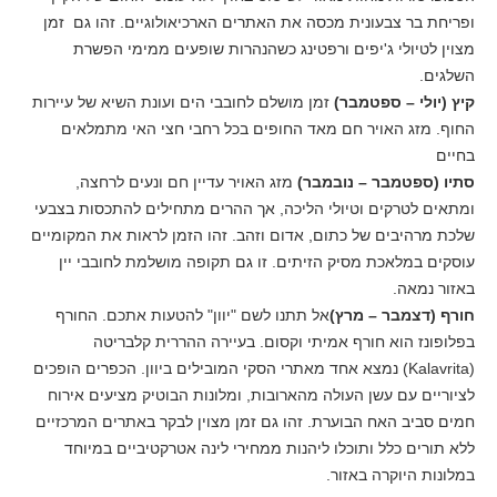
ופריחת בר צבעונית מכסה את האתרים הארכיאולוגיים. זהו גם זמן
מצוין לטיולי ג'יפים ורפטינג כשהנהרות שופעים ממימי הפשרת
השלגים.
קיץ (יולי – ספטמבר)
זמן מושלם לחובבי הים ועונת השיא של עיירות
החוף. מזג האויר חם מאד החופים בכל רחבי חצי האי מתמלאים
בחיים
סתיו (ספטמבר – נובמבר)
מזג האויר עדיין חם ונעים לרחצה,
ומתאים לטרקים וטיולי הליכה, אך ההרים מתחילים להתכסות בצבעי
שלכת מרהיבים של כתום, אדום וזהב. זהו הזמן לראות את המקומיים
עוסקים במלאכת מסיק הזיתים. זו גם תקופה מושלמת לחובבי יין
באזור נמאה.
חורף (דצמבר – מרץ)
אל תתנו לשם "יוון" להטעות אתכם. החורף
בפלופונז הוא חורף אמיתי וקסום. בעיירה ההררית קלבריטה
(Kalavrita) נמצא אחד מאתרי הסקי המובילים ביוון. הכפרים הופכים
לציוריים עם עשן העולה מהארובות, ומלונות הבוטיק מציעים אירוח
חמים סביב האח הבוערת. זהו גם זמן מצוין לבקר באתרים המרכזיים
ללא תורים כלל ותוכלו ליהנות ממחירי לינה אטרקטיביים במיוחד
במלונות היוקרה באזור.