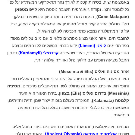
באמצעות שייט בסירות קטנות לאורך נהר תת-קרקעי המשתרע על פני
כקילומטר וחצי. נקודה גיאוגרפית חשובה נוספת היא
קייפ מטפאן
(Cape Matapan)
, הנקודה הדרומית ביותר ביוון היבשתית ובבלקן
כולו. מסלול הליכה קצר מוביל מהחניון אל המגדלור בקצה הצוק, שם
על פי המיתולוגיה נמצא פתח הכניסה לעולם השאול.
לחובבי הים, אזור מאני מציע מפרצים סלעיים עם מים צלולים מאוד.
כפר הדייגים
לימני (Limeni)
ידוע בבתיו הנושקים לקו המים ובצבע
הטורקיז העז של המפרץ, בעוד שהעיירה
קרדמילי (Kardamyli)
בצפון
החבל מציעה חופים עם חלוקי נחל ואווירה שלווה יותר.
אזור מסיניה ואליס (Messinia & Elis)
הצד המערבי של הפלופונז פונה אל הים היוני ומתאפיין באקלים נוח
וחופי חול ארוכים. האזור זה מחולק לשני תתי-חבלים מרכזיים. מ
סיניה
(Messinia) בדרום ואליס (Elis) בצפון
. בירת האזור היא העיר
קלמטה (Kalamata)
, המוכרת בעולם בזכות ייצור שמן הזית והזיתים,
ומשמשת כמרכז כלכלי ותחבורתי חשוב הכולל נמל ושדה תעופה
בינלאומי.
מבחינה ארכיאולוגית, זהו אחד האזורים החשובים ביוון. בחבל אליס
שוכנת
אולימפיה העתיקה (Ancient Olympia)
, האתר שבו נולדו