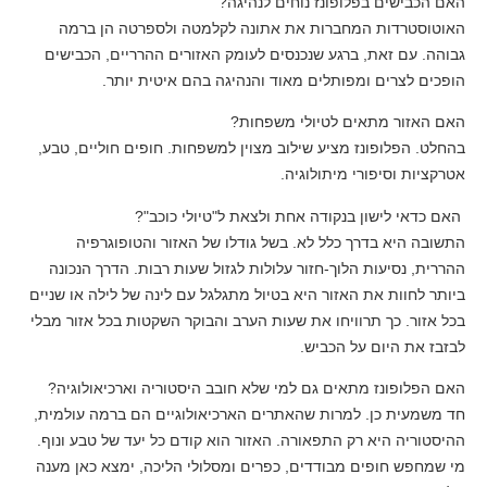
האם הכבישים בפלופונז נוחים לנהיגה?
האוטוסטרדות המחברות את אתונה לקלמטה ולספרטה הן ברמה
גבוהה. עם זאת, ברגע שנכנסים לעומק האזורים ההרריים, הכבישים
הופכים לצרים ומפותלים מאוד והנהיגה בהם איטית יותר.
האם האזור מתאים לטיולי משפחות?
בהחלט. הפלופונז מציע שילוב מצוין למשפחות. חופים חוליים, טבע,
אטרקציות וסיפורי מיתולוגיה.
האם כדאי לישון בנקודה אחת ולצאת ל"טיולי כוכב"?
התשובה היא בדרך כלל לא. בשל גודלו של האזור והטופוגרפיה
ההררית, נסיעות הלוך-חזור עלולות לגזול שעות רבות. הדרך הנכונה
ביותר לחוות את האזור היא בטיול מתגלגל עם לינה של לילה או שניים
בכל אזור. כך תרוויחו את שעות הערב והבוקר השקטות בכל אזור מבלי
לבזבז את היום על הכביש.
האם הפלופונז מתאים גם למי שלא חובב היסטוריה וארכיאולוגיה?
חד משמעית כן. למרות שהאתרים הארכיאולוגיים הם ברמה עולמית,
ההיסטוריה היא רק התפאורה. האזור הוא קודם כל יעד של טבע ונוף.
מי שמחפש חופים מבודדים, כפרים ומסלולי הליכה, ימצא כאן מענה