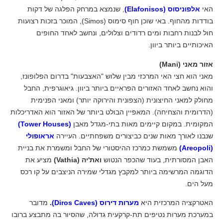
האי
אלפוניסוס (Elafonisos)
, שנמצא במרחק הפלגה של דקות
בודדות מהחוף. באי שוכן חוף סימוס (Simos), המוכר בזכות רצועות
חול לבנות רחבות ומים רדודים וצלולים, ונחשב לאחד החופים
האיכותיים ביותר ביוון.
אזור מאני (Mani)
מאני הוא חצי האי המרכזי מבין שלוש "האצבעות" בדרום הפלופונז,
והוא נחשב לאחד האזורים הפראיים ביותר ביוון. גיאוגרפית, החבל
מחולק למאני החיצונית (הצפונית והירוקה יותר) ומאני הפנימית
(הדרומית והצחיחה). המאפיין הבולט ביותר של האזור הוא האדריכלות
המקומית. במקום קיימים מאות בתי-מגדל מאבן
(Tower Houses)
שנבנו לאורך מאות שנים כביצורים משפחתיים. העיירה
אראופולי
(Areopoli)
משמשת כמרכז ההיסטורי של החבל ומשמרת את בניית
האבן המסורתית, בעוד שהכפר הנטוש
ואת'יה (Vathia)
מציע את
הדוגמה המרשימה ביותר למקבץ מגדלי שמירה הניצבים על קו רכס
מעל הים.
האטרקציה המרכזית היא
מערות דירוס (Diros Caves).
מדובר
במערכת מערות נטיפים תת-קרקעית גדולה, שהסיור בה מתבצע ברובו