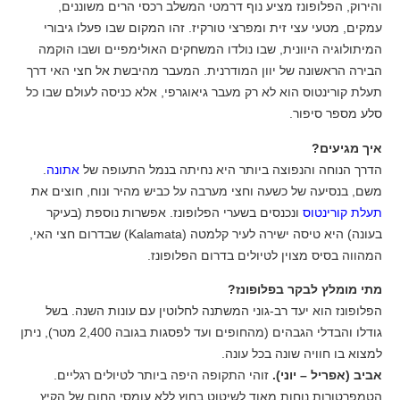
והירוק, הפלופונז מציע נוף דרמטי המשלב רכסי הרים משוננים,
עמקים, מטעי עצי זית ומפרצי טורקיז. זהו המקום שבו פעלו גיבורי
המיתולוגיה היוונית, שבו נולדו המשחקים האולימפיים ושבו הוקמה
הבירה הראשונה של יוון המודרנית. המעבר מהיבשת אל חצי האי דרך
תעלת קורינטוס הוא לא רק מעבר גיאוגרפי, אלא כניסה לעולם שבו כל
סלע מספר סיפור.
איך מגיעים?
הדרך הנוחה והנפוצה ביותר היא נחיתה בנמל התעופה של
אתונה
.
משם, בנסיעה של כשעה וחצי מערבה על כביש מהיר ונוח, חוצים את
תעלת קורינטוס
ונכנסים בשערי הפלופונז. אפשרות נוספת (בעיקר
בעונה) היא טיסה ישירה לעיר קלמטה (Kalamata) שבדרום חצי האי,
המהווה בסיס מצוין לטיולים בדרום הפלופונז.
מתי מומלץ לבקר בפלופונז?
הפלופונז הוא יעד רב-גוני המשתנה לחלוטין עם עונות השנה. בשל
גודלו והבדלי הגבהים (מהחופים ועד לפסגות בגובה 2,400 מטר), ניתן
למצוא בו חוויה שונה בכל עונה.
אביב (אפריל – יוני).
זוהי התקופה היפה ביותר לטיולים רגליים.
הטמפרטורות נוחות מאוד לשיטוט בחוץ ללא עומסי החום של הקיץ