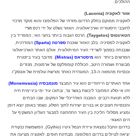
ההולכים.
אזור לאקוניה (Laconia)
לאקוניה ממוקם בחלק הדרום-מזרחי של הפלופונז והוא מוקד מרכזי
לחובבי היסטוריה וארכיאולוגיה. האזור נשלט על ידי רכס
הרי
הטאיגטוס (Taygetos)
, הרכס הגבוה ביותר בחצי האי, המפריד בין
לאקוניה למסיניה. בלב האזור שוכנת
ספרטה (Sparta)
המודרנית,
שנבנתה בסמוך לשרידי העיר המיתולוגית. אולם האתר הארכיאולוגי
המרשים ביותר הוא
מיסטראס (Mistras)
. מדובר בעיר ביזנטית
מבוצרת ושמורה היטב, הכוללת קומפלקס של ארמונות, מנזרים
וכנסיות מהמאה ה-13, המוגדרת כאתר מורשת עולמית של אונסק"ו.
אחד האתרים הייחודיים הוא עיר המבצר
מונמבסיה (Monemvasia)
.
זהו אי-סלע המחובר ליבשת בגשר צר, ובתוכו עיר ימי-ביניימית חיה
ללא תנועת רכבים. המבנה האדריכלי של המקום, שבו הבתים
והכנסיות חצובים או בנויים ישירות לתוך הסלע, נשמר באופן יוצא דופן
ומציע מסלולי הליכה בין העיר התחתונה למבצר העליון המשקיף על
הים האגאי.
בדרום החבל נמצאת עיירת הנמל גיטיו (Gythio), המשמשת כנקודת
יציאה לטיולים בדרום הפלופונז. מבחינת חופים, לאקוניה מציעה את