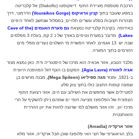
הרכבת מטפסת מעיירת החוף דיאקופטו (Diakofto) אל קלבריטה
במסע שעובר בתוך
קניון ווראיקוס (Vouraikos Gorge)
הדרמטי, דרך
מנהרות חצובות בסלע וגשרים תלויים, במסלול שנחשב לאחד היפים
באירופה. בקרבת קלבריטה נמצאת
גם מערת האגמים (Cave of the
Lakes)
מדובר במערת נטיפים באורך של כ 2 קמ, בעלת 3 מפלסים
שבה יש 13 אגמים. לאחר הפשרת מי השלגים נוצרים מפלי מים
הזורמים בתוך המערה.
מלבד הטבע, אזור אכאיה הוא מרכז של היסטוריה ודת. כאן נמצא מנזר
אגיה לאוורה (Agia Lavra)
, המקום בו הונף דגל המהפכה היוונית
ב-1821, ומנזר
מגה ספיליאו (Mega Spileon),
מבנה מרשים בן
שמונה קומות החצוב כולו בתוך צוק סלע.
למטיילים אשר מחפשים את השילוב עם הים, אזור רצועת החוף
הצפונית של הפלופונז מציעה חופי ים שמהם ניתן להשקיף על הרי
מרכז יוון. זהו אזור מושלם למי שרוצה לחוות את יוון ההררית
והאותנטית.
אזור ארקדיה (Arcadia)
בלב הגיאוגרפי של חצי האי פלופונז שוכן חבל ארקדיה, אזור מלא