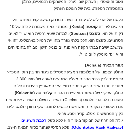
זאוס והאצטדיון העתיק שבו נערכו המשחקים הנמאיים, כחלק
מהמסורת הספורטיבית של העולם העתיק.
הקסם של ארגוליס לא עוצר ביבשת. במרחק נסיעה קצר מפורטו חלי
מגיעים לעיירה
קוסטה (Kosta)
, ממנה יוצאת מעבורת קצרה של 10
דקות אל האי
ספצס (Spetses)
. למרות שגיאוגרפית הוא שייך לאיים
הסרוניים, ספצס הוא חלק בלתי נפרד מחוויית הטיול בארגוליס. זהו אי
שמשלב ישיבה בבתי הקפה האופנתיים בנמל הישן וטבילה בחופי הים
והוא יעד מומלץ ליום טיול.
אזור אכאיה (Achaia)
החלק הצפוני של הפלופונז המציע למטיילים ניגוד חד בין חופי המפרץ
הקורינתי לבין רכסי ההרים מעליו המגיעים לגובה של מעל 2,300
מטרים. זהו האזור הירוק ביותר בחצי האי המאופיין ביערות ונחלים.
החלק העיקרי של האזור הוא עיירת ההרים
קלבריטה (Kalavrita)
,
השוכנת בלב הרי חלמוס (Chelmos). העיירה משלבת אווירה אירופאית
עם היסטוריה מקומית, ומשמשת כבסיס לחובבי סקי בחורף ולמטיילים
בקיץ המחפשים מפלט קריר וטבע פראי.
גולת הכותרת של הביקור באזור היא ללא ספק
רכבת השיניים
(Odontotos Rack Railway),
פלא הנדסי שנחנך בסוף המאה ה-19.