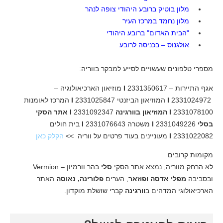
מלון בוטיק ברובע היהודי צופה לנהר
מלון נחמד במרכז העיר
"הבית האדום" ברובע היהודי
אולגנוס – בכניסה לרובע
מספרי טלפונים שעשויים לסייע למבקר בווריה:
אגף התיירות – 2331350617
I
מוזיאון הארכיאולוגיה –
2331024972
I
המוזיאון הביזנטי 2331025847
I
המרכז לאומנות
2331078100
I
המוזיאון בוורגינה
2331092347
I
אתר הסקי
בסלי
2331049226
I
משטרה 2331076643
I
בית חולים
2331022082
I
מעוניינים בעוד פרטים על ווריה >>
הקלק כאן
מקומות קרובים
לא הרחק מווריה, נמצא אתר הסקי
סלי
בהר וורמיון – Vermion
ובסביבה
מפלי
אדסה ופוזאר
, הערים
פלורינה,
נאוסה
האתר
הארכיאולוגי המדהים ב
וורגינה
קברי שושלת מוקדון.