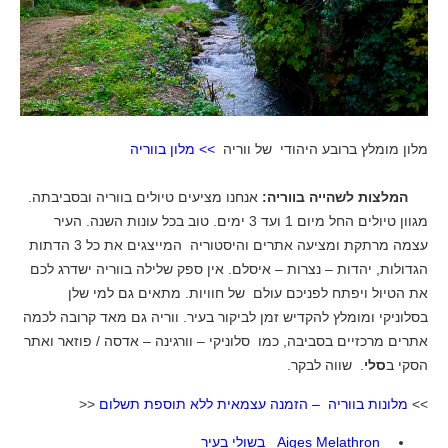
מלון מומלץ ברובע היהודי של ווריה
>>
מלון בווריה
המלצות לשהייה בווריה:
אנחנו מציעים טיולים בווריה ובסביבתה.
מגוון טיולים החל מיום 1 ועד 3 ימים. טוב בכל עונות השנה. העיר
עצמה מרתקת ומציעה אתרים והיסטוריה המייצגים את כל 3 הדתות
הגדולות, יהדות – נצרות – איסלם. אין ספק שלילה בווריה ישדרג לכם
את הטיול ויפתח לפניכם עולם של חוויות. מתאים גם למי שלן
בסלוניקי ומומלץ להקדיש זמן לביקור בעיר. ווריה גם מאד קרובה לכמה
אתרים מרכזיים בסביבה, כמו סלוניקי – וורגינה – אדסה / פוזאר ואתר
הסקי ב
סלי
. שווה לבקר.
>>
מלונות בווריה – הזמנה עצמאית ללא תוספת תשלום
<<
Aiges Melathron
בשולי בעיר