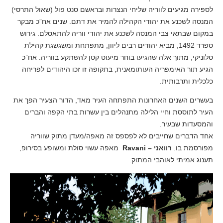
לספירה מגיעים לווריה שליחי הנצרות ובראשם סנט פול (שאול התרסי)
המנסה לשכנע את יהודי הקהילה להמיר את דתם. שנים אח”כ מבקר
במקום שבתאי צבי המנסה לשכנע את יהודי ווריה להתאסלם. גירוש
ספרד 1492, מביא יהודים רבים ליוון, מתפתחת ומשגשגת קהילת
סלוניקי, מתוך אלה שהגיעו בוחר מיעוט קטן להשתקע בווריה. אח”כ
הגיע תור האימפריה העותומאנית, בתקופה זו זכו היהודים לפריחה
כלכלית ותרבותית.
בעשרים השנים האחרונות התפתחה העיר מאד, הדור הצעיר הפך את
העיר לתוססת וחיי הלילה מתנהלים בין עשרות בתי הקפה והברים
והמסעדות שבעיר.
אחד הדברים שחייבים לא לפספס זה מאפה/מעדן מתוק שווריה
מפורסמת בו.
רוואני – Ravani
מאפה עשוי סולת ומשופע בסירופ,
תענוג אמיתי לאוהבי המתוק.