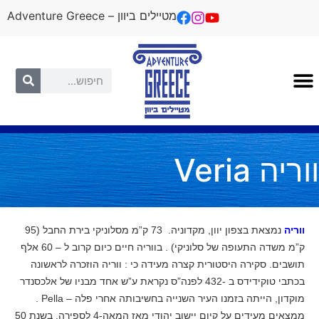
מטיילים ביוון – Adventure Greece
ווריה Veria
ווריה
נמצאת בצפון יוון, מקדוניה. 73 ק”מ מסלוניקי בירת החבל (95
ק”מ משדה התעופה של סלוניקי) . בווריה חיים כיום קרוב ל – 60 אלף
תושבים. סקירה היסטורית קצרה מעידה כי : ווריה הוזכרה לראשונה
בכתבי טוקידידס ב -432 לפנה”ס נקראת ע”ש אחד מבניו של אלכסנדר
מוקדון, הייתה בזמנו העיר השנייה בחשיבותה אחרי פלה – Pella .
ממצאים מעידים על קיום יישוב יהודי מאז המאה-4 לספירה. בשנת 50